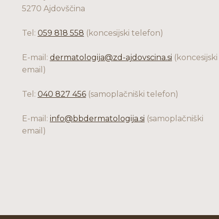
5270 Ajdovščina
Tel:
059 818 558
(koncesijski telefon)
E-mail:
dermatologija@zd-ajdovscina.si
(koncesijski
email)
Tel:
040 827 456
(samoplačniški telefon)
E-mail:
info@bbdermatologija.si
(samoplačniški
email)