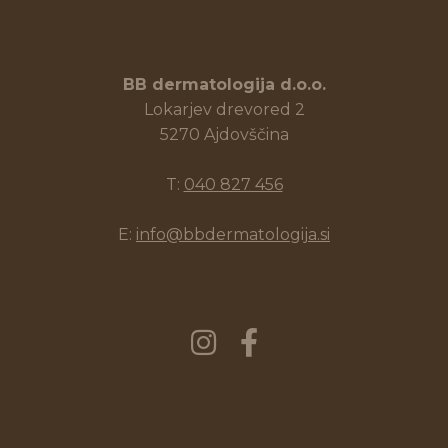
BB dermatologija d.o.o.
Lokarjev drevored 2
5270 Ajdovščina
T:
040 827 456
E:
info@bbdermatologija.si