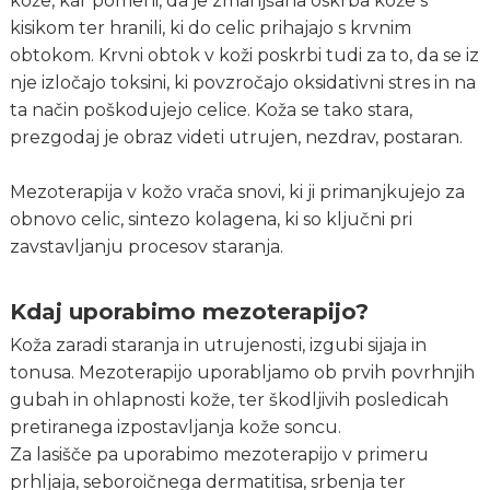
kože, kar pomeni, da je zmanjšana oskrba kože s
kisikom ter hranili, ki do celic prihajajo s krvnim
obtokom. Krvni obtok v koži poskrbi tudi za to, da se iz
nje izločajo toksini, ki povzročajo oksidativni stres in na
ta način poškodujejo celice. Koža se tako stara,
prezgodaj je obraz videti utrujen, nezdrav, postaran.
Mezoterapija v kožo vrača snovi, ki ji primanjkujejo za
obnovo celic, sintezo kolagena, ki so ključni pri
zavstavljanju procesov staranja.
Kdaj uporabimo mezoterapijo?
Koža zaradi staranja in utrujenosti, izgubi sijaja in
tonusa. Mezoterapijo uporabljamo ob prvih povrhnjih
gubah in ohlapnosti kože, ter škodljivih posledicah
pretiranega izpostavljanja kože soncu.
Za lasišče pa uporabimo mezoterapijo v primeru
prhljaja, seboroičnega dermatitisa, srbenja ter