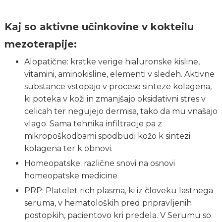
Kaj so aktivne učinkovine v kokteilu
mezoterapije:
Alopatične: kratke verige hialuronske kisline,
vitamini, aminokisline, elementi v sledeh. Aktivne
substance vstopajo v procese sinteze kolagena,
ki poteka v koži in zmanjšajo oksidativni stres v
celicah ter negujejo dermisa, tako da mu vnašajo
vlago. Sama tehnika infiltracije pa z
mikropoškodbami spodbudi kožo k sintezi
kolagena ter k obnovi.
Homeopatske: različne snovi na osnovi
homeopatske medicine.
PRP: Platelet rich plasma, ki iz človeku lastnega
seruma, v hematoloških pred pripravljenih
postopkih, pacientovo kri predela. V Serumu so