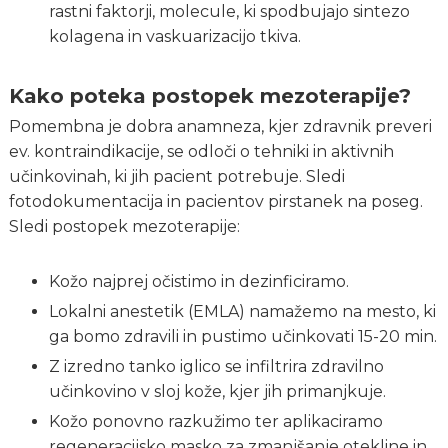
rastni faktorji, molecule, ki spodbujajo sintezo
kolagena in vaskuarizacijo tkiva.
Kako poteka postopek mezoterapije?
Pomembna je dobra anamneza, kjer zdravnik preveri
ev. kontraindikacije, se odloči o tehniki in aktivnih
učinkovinah, ki jih pacient potrebuje. Sledi
fotodokumentacija in pacientov pirstanek na poseg.
Sledi postopek mezoterapije:
Kožo najprej očistimo in dezinficiramo.
Lokalni anestetik (EMLA) namažemo na mesto, ki
ga bomo zdravili in pustimo učinkovati 15-20 min.
Z izredno tanko iglico se infiltrira zdravilno
učinkovino v sloj kože, kjer jih primanjkuje.
Kožo ponovno razkužimo ter aplikaciramo
regeneracijsko masko za zmanjšanje otekline in