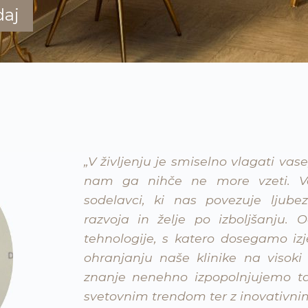
daj
„V življenju je smiselno vlagati vase
nam ga nihče ne more vzeti. V
sodelavci, ki nas povezuje ljube
razvoja in želje po izboljšanju.
tehnologije, s katero dosegamo iz
ohranjanju naše klinike na visoki 
znanje nenehno izpopolnjujemo ta
svetovnim trendom ter z inovativ