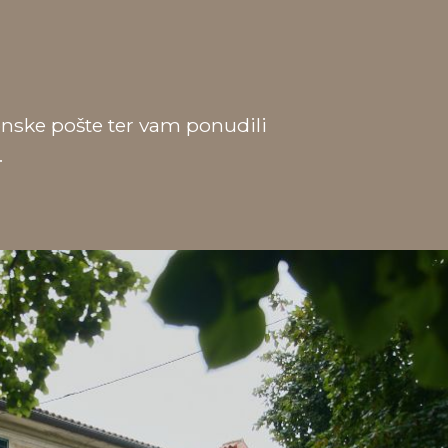
onske pošte ter vam ponudili
.