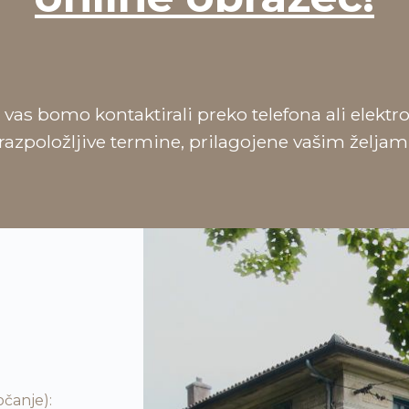
s bomo kontaktirali preko telefona ali elektr
razpoložljive termine, prilagojene vašim željam
čanje):