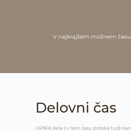
V najkrajšem možnem času va
Delovni čas
URNIK dela ( v tem času poteka tudi naro