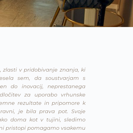
, zlasti v pridobivanje znanja, ki
esela sem, da soustvarjam s
zen do inovacij, neprestanega
 Odločitev za uporabo vrhunske
jemne rezultate in pripomore k
ravni, je bila prava pot. Svoje
ko doma kot v tujini, sledimo
nimi pristopi pomagamo vsakemu