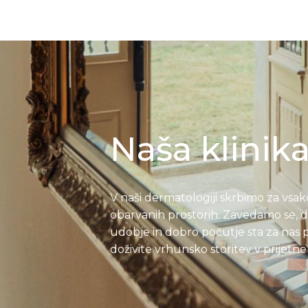
Naša klinik
V naši dermatologiji skrbimo za vsak
obarvanih prostorih. Zavedamo se, da
udobje in dobro počutje sta za nas p
doživite vrhunsko storitev v prijetn