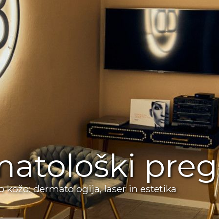
atološki preg
o kožo: dermatologija, laser in estetika