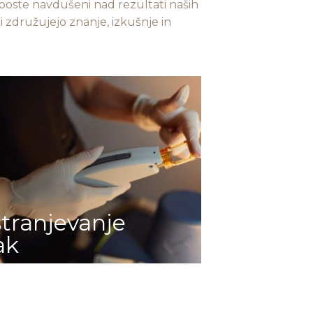
da boste navdušeni nad rezultati naših
i združujejo znanje, izkušnje in
tranjevanje
ak