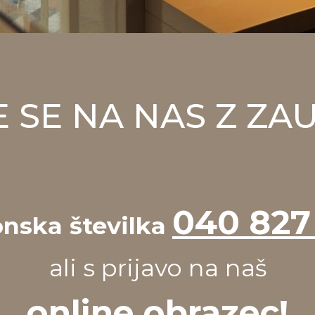
 SE NA NAS Z Z
040 827
onska številka
ali s prijavo na naš
online obrazec!