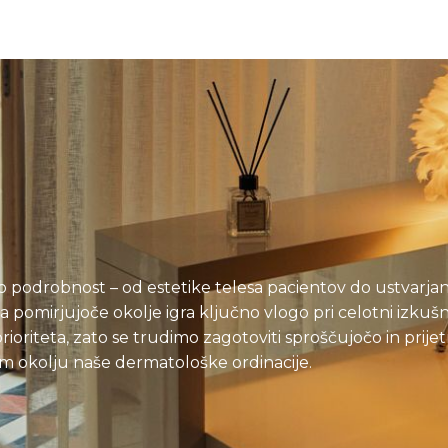
a
o podrobnost – od estetike telesa pacientov do ustvarjan
 pomirjujoče okolje igra ključno vlogo pri celotni izkušn
rioriteta, zato se trudimo zagotoviti sproščujočo in prij
em okolju naše dermatološke ordinacije.