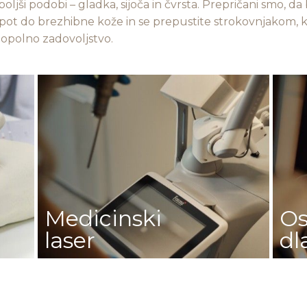
jboljši podobi – gladka, sijoča in čvrsta. Prepričani smo, 
te pot do brezhibne kože in se prepustite strokovnjakom, k
popolno zadovoljstvo.
Medicinski
Os
laser
dl